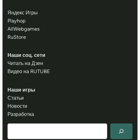
Яндекс Игры
Playhop
AllWebgames
RuStore
Наши соц. сети
Читать на Дзен
Видео на RUTUBE
Наши игры
Статьи
Новости
Разработка
П
о