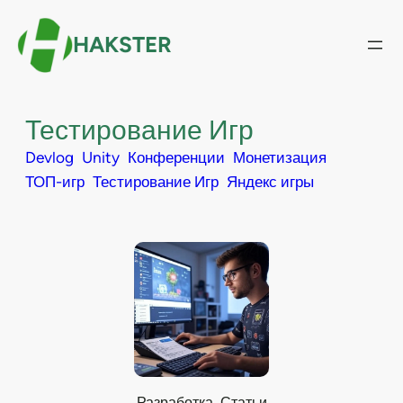
Перейти
HAKSTER
к
содержимому
Тестирование Игр
Devlog
Unity
Конференции
Монетизация
ТОП-игр
Тестирование Игр
Яндекс игры
Разработка
, 
Статьи