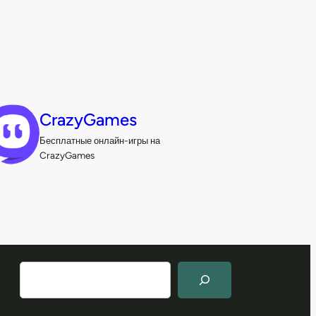
CrazyGames
Бесплатные онлайн-игры на
CrazyGames
П
о
и